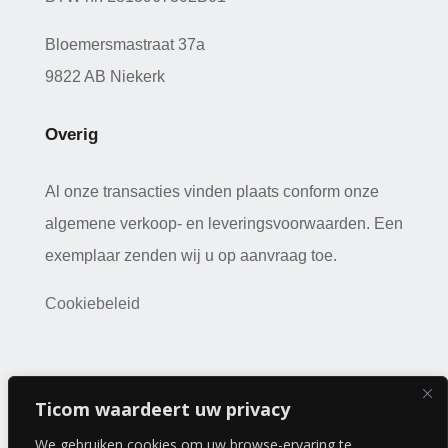
Bloemersmastraat 37a
9822 AB Niekerk
Overig
Al onze transacties vinden plaats conform onze
algemene verkoop- en leveringsvoorwaarden. Een
exemplaar zenden wij u op aanvraag toe.
Cookiebeleid
Copyright 2026 © a-kwartier | Webdesign:
J
ak Design
|
Ticom waardeert uw privacy
Sitemap
We gebruiken cookies om uw browse-ervaring te