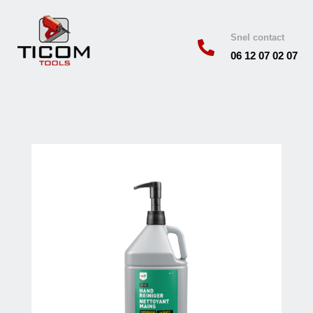
Snel contact

06 12 07 02 07