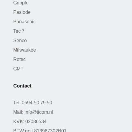
Gripple
Paslode
Panasonic
Tec 7
Senco
Milwaukee
Rotec
GMT
Contact
Tel:
0594-50 79 50
Mail:
info@ticom.nl
KVK: 02086534
BTW nr: L813967302B01