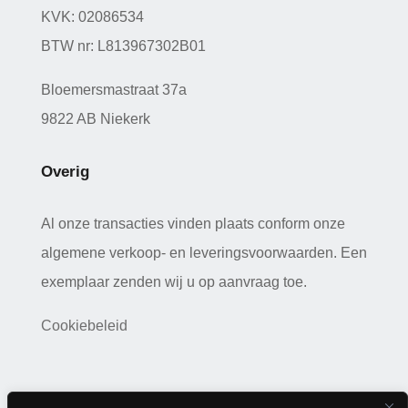
KVK: 02086534
BTW nr: L813967302B01
Bloemersmastraat 37a
9822 AB Niekerk
Overig
Al onze transacties vinden plaats conform onze
algemene verkoop- en leveringsvoorwaarden. Een
exemplaar zenden wij u op aanvraag toe.
Cookiebeleid
Copyright 2026 © a-kwartier | Webdesign:
J
ak Design
|