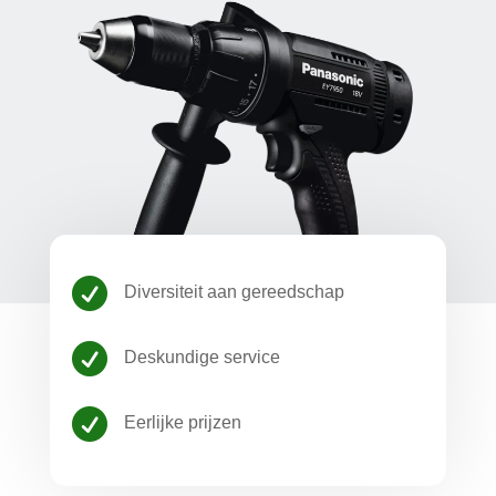

Diversiteit aan gereedschap

Deskundige service

Eerlijke prijzen