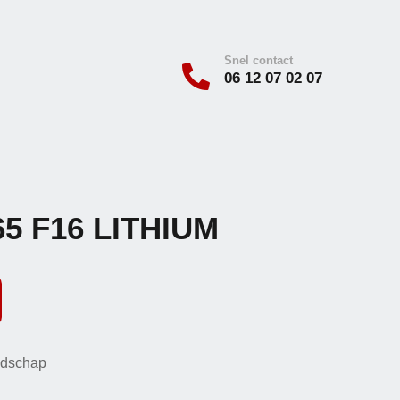
Snel contact

06 12 07 02 07
65 F16 LITHIUM
edschap