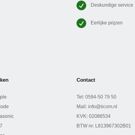

Deskundige service

Eerlijke prijzen
ken
Contact
ple
Tel:
0594-50 79 50
lode
Mail:
info@ticom.nl
asonic
KVK: 02086534
 7
BTW nr: L813967302B01