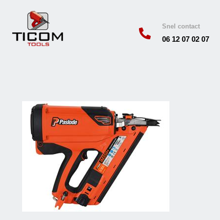
Snel contact

06 12 07 02 07