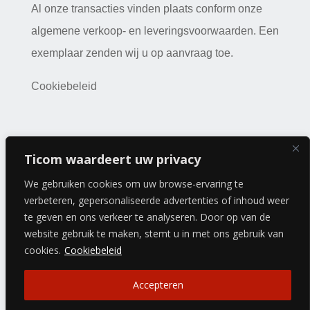
Al onze transacties vinden plaats conform onze
algemene verkoop- en leveringsvoorwaarden. Een
exemplaar zenden wij u op aanvraag toe.
Cookiebeleid
Copyright 2026 © a-kwartier | Webdesign:
J
ak Design
|
Ticom waardeert uw privacy
Sitemap
We gebruiken cookies om uw browse-ervaring te
verbeteren, gepersonaliseerde advertenties of inhoud weer
te geven en ons verkeer te analyseren. Door op van de
website gebruik te maken, stemt u in met ons gebruik van
cookies.
Cookiebeleid
Accepteren