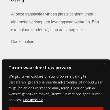
Overig
Al onze transacties vinden plaats conform onze
algemene verkoop- en leveringsvoorwaarden. Een
exemplaar zenden wij u op aanvraag toe.
Cookiebeleid
Copyright 2026 © a-kwartier | Webdesign:
J
ak Design
|
Ticom waardeert uw privacy
Sitemap
We gebruiken cookies om uw browse-ervaring te
verbeteren, gepersonaliseerde advertenties of inhoud weer
te geven en ons verkeer te analyseren. Door op van de
website gebruik te maken, stemt u in met ons gebruik van
cookies.
Cookiebeleid