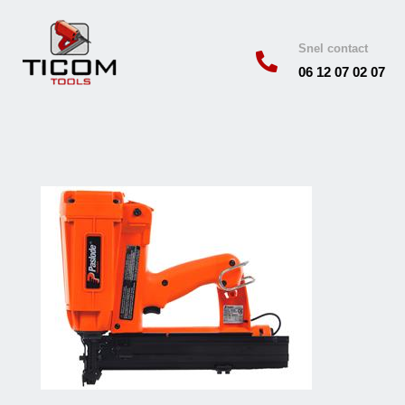
Snel contact

06 12 07 02 07