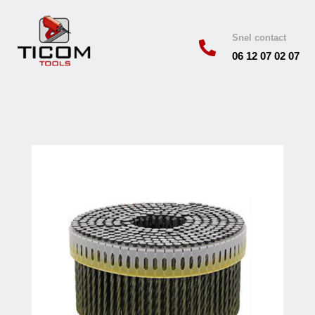
Snel contact

06 12 07 02 07